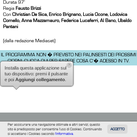
Durata 97'
Regia
Fausto Brizzi
Con
Christian De Sica, Enrico Brignano, Lucia Ocone, Lodovica
Comello, Anna Mazzamauro, Federica Lucaferri, Al Bano, Ubaldo
Pantani
(dalla redazione Mediaset)
IL PROGRAMMA NON � PREVISTO NEI PALINSESTI DEI PROSSIMI
GIORNI.
CLICCA QUI PER SAPERE COSA C'� ADESSO IN TV.
×
Installa questa applicazione sul
tuo dispositivo: premi il pulsante
e poi
Aggiungi collegamento
.
Per assicurare una navigazione ottimale e altri servizi, questo
sito è predisposto per consentire l'uso di Cookies. Continuando
ACCETTO
TUTTI
FILM
INFORMAZIONE
ALTRE
si accettano i Cookies secondo
l'informativa.