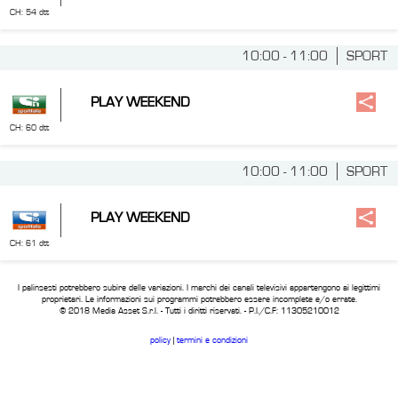
CH: 54 dtt
10:00 - 11:00
SPORT
PLAY WEEKEND
CH: 60 dtt
10:00 - 11:00
SPORT
PLAY WEEKEND
CH: 61 dtt
I palinsesti potrebbero subire delle variazioni. I marchi dei canali televisivi appartengono ai legittimi
proprietari. Le informazioni sui programmi potrebbero essere incomplete e/o errate.
© 2018 Media Asset S.r.l. - Tutti i diritti riservati. - P.I./C.F: 11305210012
policy
|
termini e condizioni