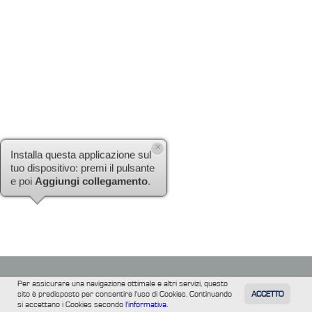
×
Installa questa applicazione sul
tuo dispositivo: premi il pulsante
e poi
Aggiungi collegamento
.
Per assicurare una navigazione ottimale e altri servizi, questo
sito è predisposto per consentire l'uso di Cookies. Continuando
ACCETTO
TUTTI
FILM
INFORMAZIONE
ALTRE
si accettano i Cookies secondo
l'informativa.