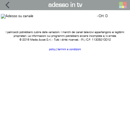
adesso in tv
- CH: 0
I palinsesti potrebbero subire delle variazioni. I marchi dei canali televisivi appartengono ai legittimi
proprietari. Le informazioni sui programmi potrebbero essere incomplete e/o errate.
© 2018 Media Asset S.r.l. - Tutti i diritti riservati. - P.I./C.F: 11305210012
policy
|
termini e condizioni