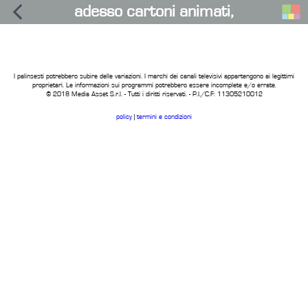
adesso cartoni animati,
I palinsesti potrebbero subire delle variazioni. I marchi dei canali televisivi appartengono ai legittimi
proprietari. Le informazioni sui programmi potrebbero essere incomplete e/o errate.
© 2018 Media Asset S.r.l. - Tutti i diritti riservati. - P.I./C.F: 11305210012
policy
|
termini e condizioni