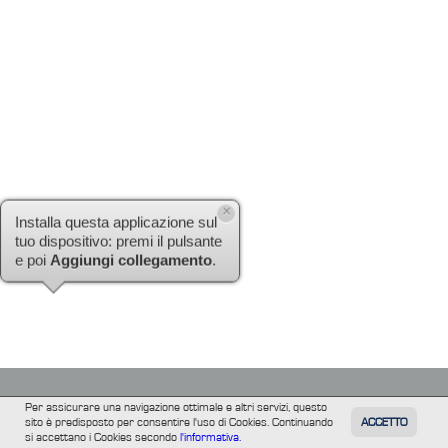
×
Installa questa applicazione sul
tuo dispositivo: premi il pulsante
e poi
Aggiungi collegamento
.
Per assicurare una navigazione ottimale e altri servizi, questo
sito è predisposto per consentire l'uso di Cookies. Continuando
ACCETTO
TUTTI
FILM
INFORMAZIONE
ALTRE
si accettano i Cookies secondo
l'informativa.