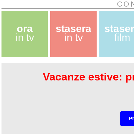
CO
ora
stasera
stase
in tv
in tv
film
Vacanze estive: pr
P