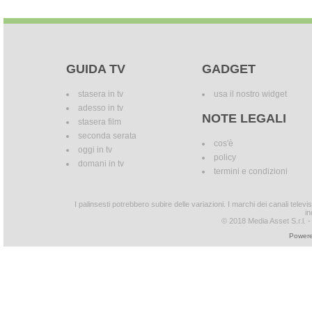
GUIDA TV
GADGET
stasera in tv
usa il nostro widget
adesso in tv
NOTE LEGALI
stasera film
seconda serata
cos'è
oggi in tv
policy
domani in tv
termini e condizioni
I palinsesti potrebbero subire delle variazioni. I marchi dei canali tele
in
© 2018 Media Asset S.r.l. - T
Powere