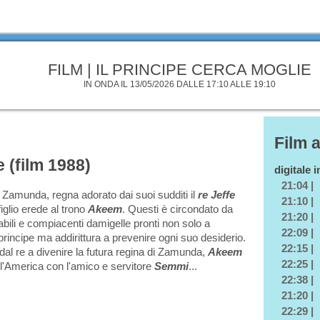
FILM | IL PRINCIPE CERCA MOGLIE
IN ONDA IL 13/05/2026 DALLE 17:10 ALLE 19:10
Film 
e (film 1988)
digitale 
21:04 |
i Zamunda, regna adorato dai suoi sudditi il
re Jeffe
21:10 |
iglio erede al trono
Akeem
. Questi è circondato da
21:20 |
bili e compiacenti damigelle pronti non solo a
22:09 |
principe ma addirittura a prevenire ogni suo desiderio.
22:15 |
al re a divenire la futura regina di Zamunda,
Akeem
22:25 |
 l'America con l'amico e servitore
Semmi
...
22:38 |
21:20 |
22:29 |