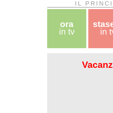
IL PRINC
ora
stas
in tv
in t
Vacanze