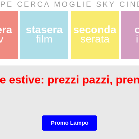
IPE CERCA MOGLIE SKY CI
era
stasera
seconda
v
film
serata
 estive: prezzi pazzi, pre
Promo Lampo