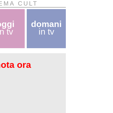
NEMA CULT
oggi
domani
in tv
in tv
nota ora