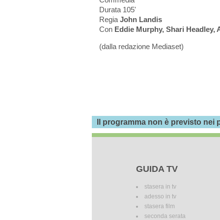
Durata 105'
Regia
John Landis
Con
Eddie Murphy, Shari Headley, 
(dalla redazione Mediaset)
Il programma non è previsto nei p
GUIDA TV
stasera in tv
adesso in tv
stasera film
seconda serata