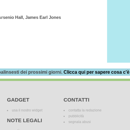
Arsenio Hall, James Earl Jones
alinsesti dei prossimi giorni.
Clicca qui per sapere cosa c'è
GADGET
CONTATTI
usa il nostro widget
contatta la redazione
pubblicità
NOTE LEGALI
segnala abusi