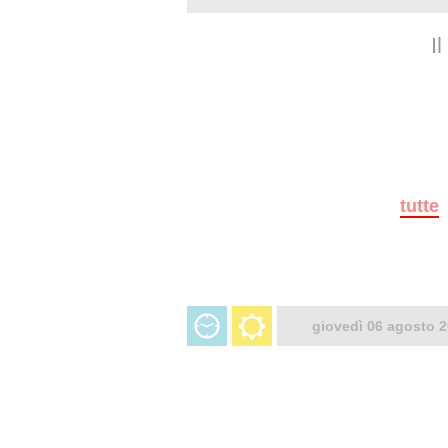
I
tutte
giovedì 06 agosto 2