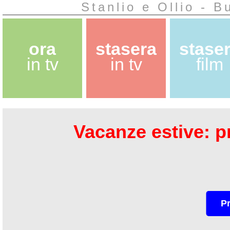
Stanlio e Ollio - 
ora
stasera
stase
in tv
in tv
film
Vacanze estive: pr
P