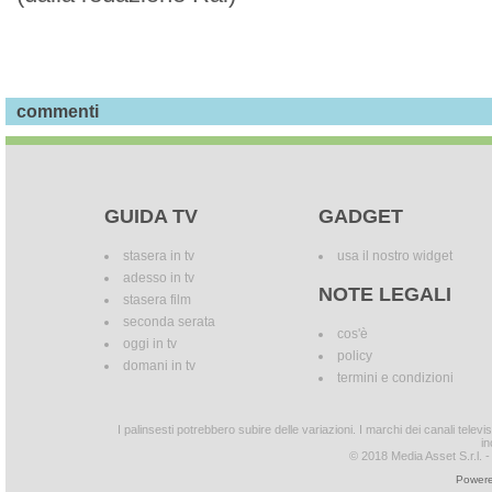
commenti
GUIDA TV
GADGET
stasera in tv
usa il nostro widget
adesso in tv
NOTE LEGALI
stasera film
seconda serata
cos'è
oggi in tv
policy
domani in tv
termini e condizioni
I palinsesti potrebbero subire delle variazioni. I marchi dei canali tele
in
© 2018 Media Asset S.r.l. - T
Powere