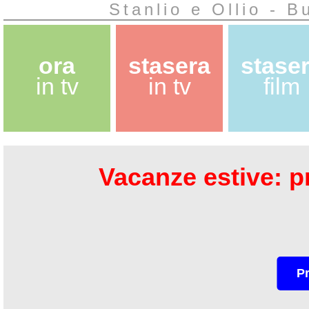
Stanlio e Ollio - 
ora
stasera
stase
in tv
in tv
film
Vacanze estive: pr
P