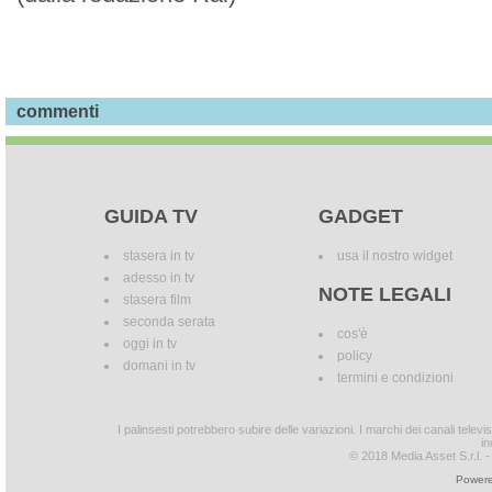
commenti
GUIDA TV
GADGET
stasera in tv
usa il nostro widget
adesso in tv
NOTE LEGALI
stasera film
seconda serata
cos'è
oggi in tv
policy
domani in tv
termini e condizioni
I palinsesti potrebbero subire delle variazioni. I marchi dei canali tele
in
© 2018 Media Asset S.r.l. - T
Powere