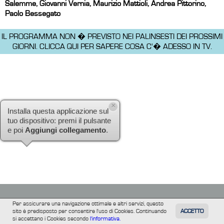
Salemme, Giovanni Vernia, Maurizio Mattioli, Andrea Pittorino,
Paolo Bessegato
IL PROGRAMMA NON � PREVISTO NEI PALINSESTI DEI PROSSIMI
GIORNI.
CLICCA QUI PER SAPERE COSA C'� ADESSO IN TV.
×
Installa questa applicazione sul
tuo dispositivo: premi il pulsante
e poi
Aggiungi collegamento
.
Per assicurare una navigazione ottimale e altri servizi, questo
sito è predisposto per consentire l'uso di Cookies. Continuando
ACCETTO
TUTTI
FILM
INFORMAZIONE
ALTRE
si accettano i Cookies secondo
l'informativa.