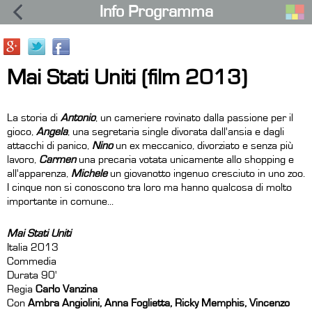
Info Programma
Mai Stati Uniti (film 2013)
La storia di
Antonio
, un cameriere rovinato dalla passione per il
gioco,
Angela
, una segretaria single divorata dall'ansia e dagli
attacchi di panico,
Nino
un ex meccanico, divorziato e senza più
lavoro,
Carmen
una precaria votata unicamente allo shopping e
all'apparenza,
Michele
un giovanotto ingenuo cresciuto in uno zoo.
I cinque non si conoscono tra loro ma hanno qualcosa di molto
importante in comune...
Mai Stati Uniti
Italia 2013
Commedia
Durata 90'
Regia
Carlo Vanzina
Con
Ambra Angiolini, Anna Foglietta, Ricky Memphis, Vincenzo