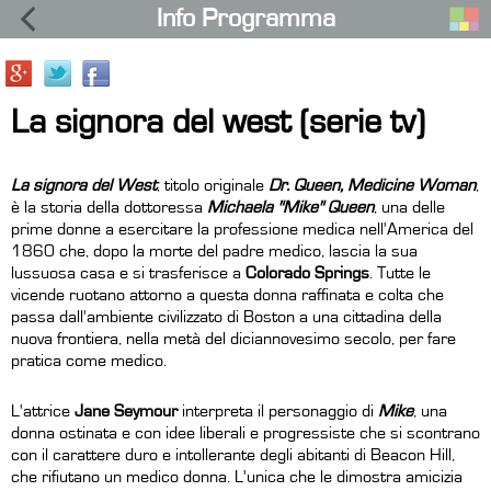
Info Programma
La signora del west (serie tv)
La signora del West
, titolo originale
Dr. Queen, Medicine Woman
,
è
la storia della dottoressa
Michaela "Mike" Queen
, una delle
prime donne a esercitare la professione medica nell'America del
1860 che, dopo la morte del padre medico, lascia la sua
lussuosa casa e si trasferisce a
Colorado Springs
. Tutte le
vicende ruotano attorno a questa donna raffinata e colta che
passa dall'ambiente civilizzato di Boston a una cittadina della
nuova frontiera, nella metà del diciannovesimo secolo, per fare
pratica come medico.
L'attrice
Jane Seymour
interpreta il personaggio di
Mike
, una
donna ostinata e con idee liberali e progressiste che si scontrano
con il carattere duro e intollerante degli abitanti di Beacon Hill,
che rifiutano un medico donna. L'unica che le dimostra amicizia