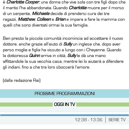
è
Charlotte Cooper
, una donna che vive sola con tre figli dopo che
il marito l'ha abbandonata. Quando
Charlotte
muore per il morso
di un serpente,
Michaela
decide di prendersi cura dei tre
ragazzi,
Matthew
,
Colleen
e
Brian
e impara a fare la mamma con
quelli che sono diventati ormai la sua famiglia.
Ben presto la piccola comunità incomincia ad accettare il nuovo
dottore, anche grazie all'aiuto di
Sully
un inglese che, dopo aver
perso moglie e figlia ha vissuto a lungo con i Cheyenne. Quando
la dottoressa
Quinn
arriva in città,
Sully
le dà una mano
affittandole la sua vecchia casa, mentre lei lo aiuterà a difendere
gli indiani, fino a che tra loro sboccerà l'amore.
(dalla redazione Rai)
PROSSIME PROGRAMMAZIONI
OGGI IN TV
12:38 - 13:36
SERIE TV