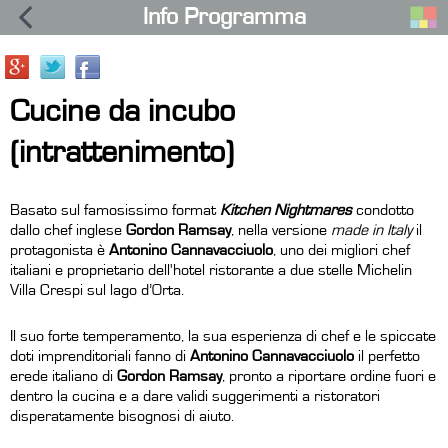
Info Programma
Cucine da incubo
(intrattenimento)
Basato sul famosissimo format
Kitchen Nightmares
condotto
dallo chef inglese
Gordon Ramsay
, nella versione
made in Italy
il
protagonista è
Antonino Cannavacciuolo
, uno dei migliori chef
italiani e proprietario dell'hotel ristorante a due stelle Michelin
Villa Crespi sul lago d’Orta.
Il suo forte temperamento, la sua esperienza di chef e le spiccate
doti imprenditoriali fanno di
Antonino Cannavacciuolo
il perfetto
erede italiano di
Gordon Ramsay
, pronto a riportare ordine fuori e
dentro la cucina e a dare validi suggerimenti a ristoratori
disperatamente bisognosi di aiuto.