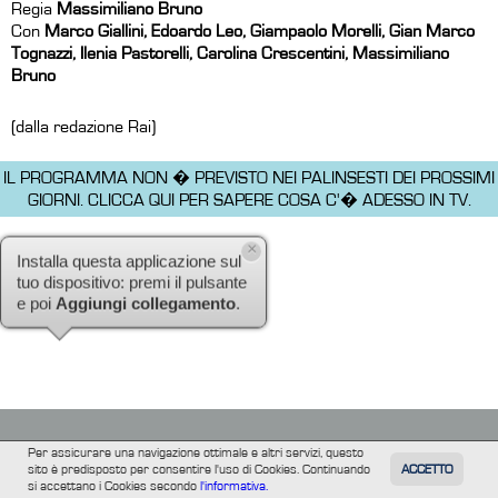
Regia
Massimiliano Bruno
Con
Marco Giallini, Edoardo Leo, Giampaolo Morelli, Gian Marco
Tognazzi, Ilenia Pastorelli, Carolina Crescentini, Massimiliano
Bruno
(dalla redazione Rai)
IL PROGRAMMA NON � PREVISTO NEI PALINSESTI DEI PROSSIMI
GIORNI.
CLICCA QUI PER SAPERE COSA C'� ADESSO IN TV.
×
Installa questa applicazione sul
tuo dispositivo: premi il pulsante
e poi
Aggiungi collegamento
.
Per assicurare una navigazione ottimale e altri servizi, questo
sito è predisposto per consentire l'uso di Cookies. Continuando
ACCETTO
TUTTI
FILM
INFORMAZIONE
ALTRE
si accettano i Cookies secondo
l'informativa.