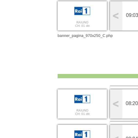
09:03
RAIUNO
CH: 01 dtt
banner_pagina_970x250_C.php
08:20
RAIUNO
CH: 01 dtt