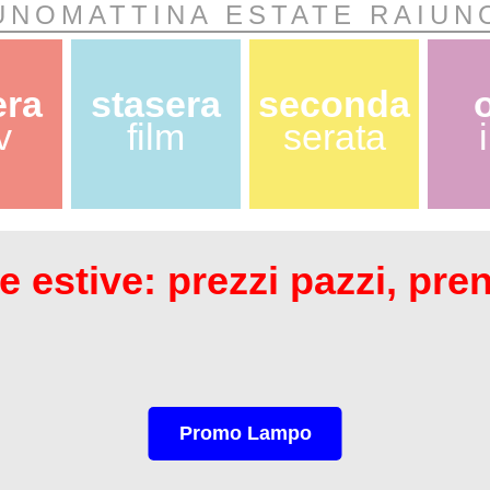
UNOMATTINA ESTATE RAIUN
era
stasera
seconda
v
film
serata
 estive: prezzi pazzi, pre
Promo Lampo