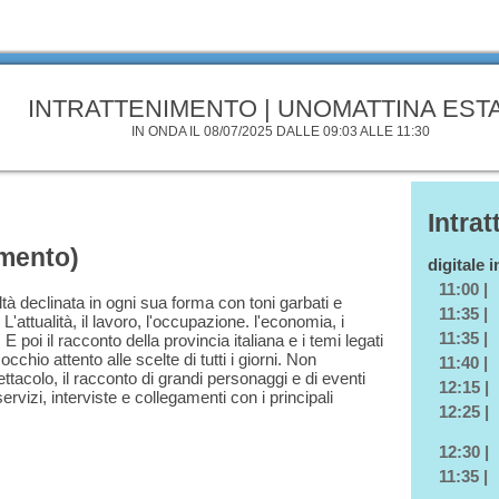
INTRATTENIMENTO | UNOMATTINA EST
IN ONDA IL 08/07/2025 DALLE 09:03 ALLE 11:30
Intra
imento)
digitale 
11:00 |
à declinata in ogni sua forma con toni garbati e
11:35 |
. L'attualità, il lavoro, l'occupazione. l'economia, i
11:35 |
E poi il racconto della provincia italiana e i temi legati
occhio attento alle scelte di tutti i giorni. Non
11:40 |
ttacolo, il racconto di grandi personaggi e di eventi
12:15 |
 servizi, interviste e collegamenti con i principali
12:25 |
12:30 |
11:35 |