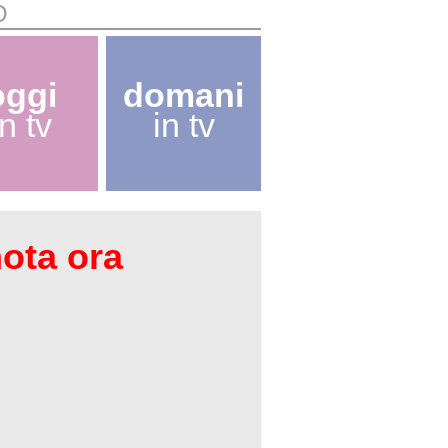
O
oggi
domani
in tv
in tv
nota ora