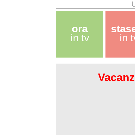
ora
stas
in tv
in t
Vacanze