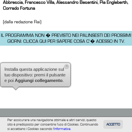
Abbrescia, Francesco Villa, Alessandro Besentini, Pia Engleberth,
Corrado Fortuna
(dalla redazione Rai)
IL PROGRAMMA NON � PREVISTO NEI PALINSESTI DEI PROSSIMI
GIORNI.
CLICCA QUI PER SAPERE COSA C'� ADESSO IN TV.
×
Installa questa applicazione sul
tuo dispositivo: premi il pulsante
e poi
Aggiungi collegamento
.
Per assicurare una navigazione ottimale e altri servizi, questo
sito è predisposto per consentire l'uso di Cookies. Continuando
ACCETTO
TUTTI
FILM
INFORMAZIONE
ALTRE
si accettano i Cookies secondo
l'informativa.