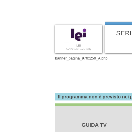
SERI
LEI
CANALE: 129 Sky
banner_pagina_970x250_A.php
Il programma non è previsto nei p
GUIDA TV