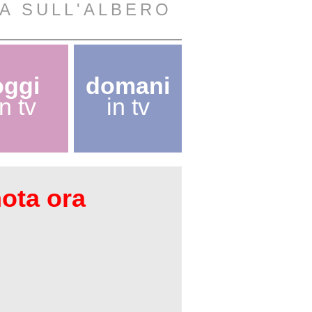
A SULL'ALBERO
oggi
domani
in tv
in tv
nota ora