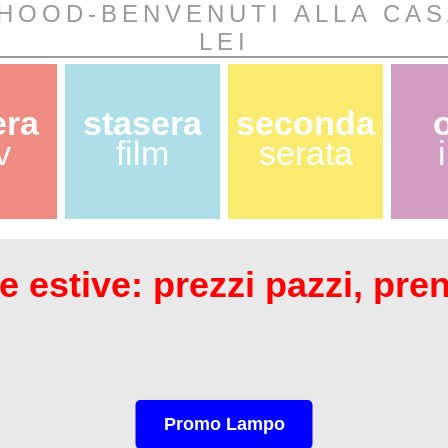
HOOD-BENVENUTI ALLA CAS
LEI
era
stasera
seconda
v
film
serata
 estive: prezzi pazzi, pre
Promo Lampo