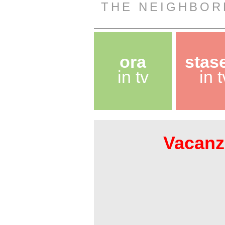
THE NEIGHBOR
ora
stas
in tv
in t
Vacanze