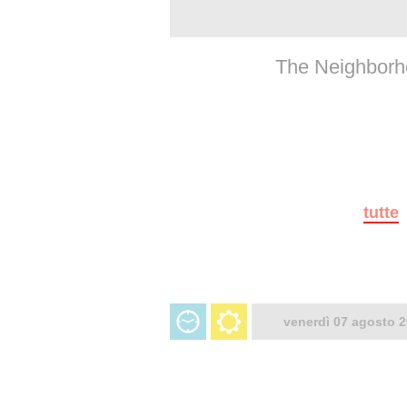
The Neighborho
tutte
venerdì 07 agosto 2