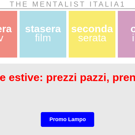
THE MENTALIST ITALIA1
era
stasera
seconda
v
film
serata
 estive: prezzi pazzi, pre
Promo Lampo