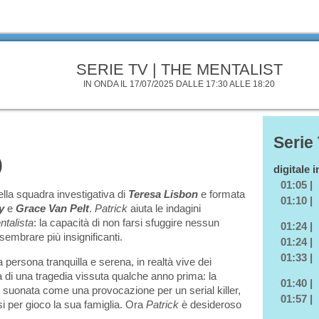
SERIE TV | THE MENTALIST
IN ONDA IL 17/07/2025 DALLE 17:30 ALLE 18:20
Serie
)
digitale 
01:05 |
lla squadra investigativa di
Teresa Lisbon
e formata
01:10 |
y
e
Grace Van Pelt
.
Patrick
aiuta le indagini
ntalista
: la capacità di non farsi sfuggire nessun
01:24 |
sembrare più insignificanti.
01:24 |
01:33 |
persona tranquilla e serena, in realtà vive dei
a di una tragedia vissuta qualche anno prima: la
01:40 |
 è suonata come una provocazione per un serial killer,
01:57 |
i per gioco la sua famiglia. Ora
Patrick
è desideroso