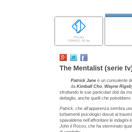
ITALIA1
CANALE: 06 dtt
The Mentalist (serie tv
Patrick Jane
è un consulente de
da
Kimball Cho
,
Wayne Rigsb
sfruttando le sue particolari doti da
me
dettaglio, anche quelli che potrebbero 
Patrick
, che all'apparenza sembra una 
turbamenti psicologici dovuti al traum
spavalderia nell'affrontare le indagini
John il Rosso
, che ha sterminato quas
di vendetta.