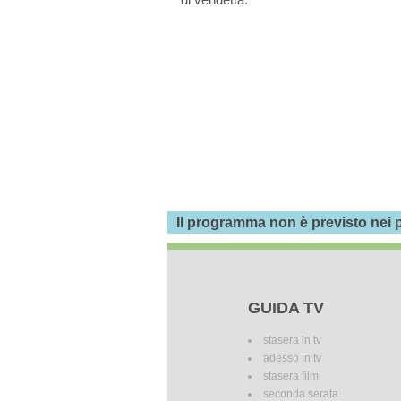
Il programma non è previsto nei p
GUIDA TV
stasera in tv
adesso in tv
stasera film
seconda serata