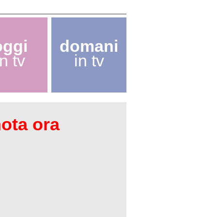
oggi
domani
in tv
in tv
nota ora