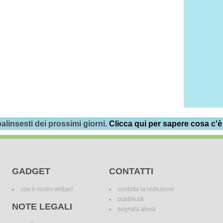
alinsesti dei prossimi giorni.
Clicca qui per sapere cosa c'è
GADGET
CONTATTI
usa il nostro widget
contatta la redazione
pubblicità
NOTE LEGALI
segnala abusi