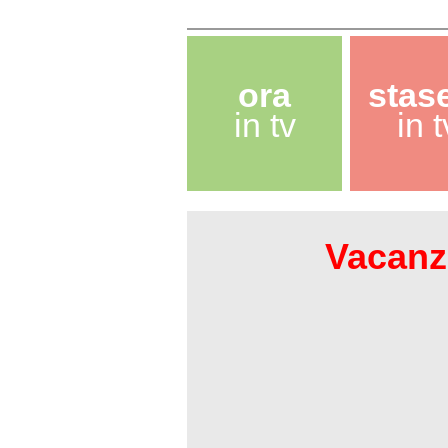
ora
stas
in tv
in t
Vacanze