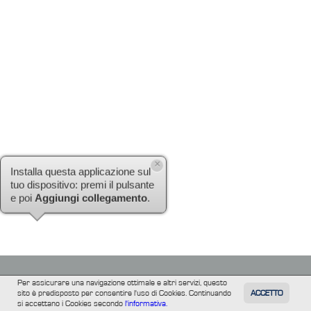
×
Installa questa applicazione sul
tuo dispositivo: premi il pulsante
e poi
Aggiungi collegamento
.
Per assicurare una navigazione ottimale e altri servizi, questo
sito è predisposto per consentire l'uso di Cookies. Continuando
ACCETTO
TUTTI
FILM
INFORMAZIONE
ALTRE
si accettano i Cookies secondo
l'informativa.