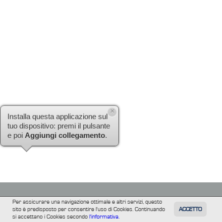
×
Installa questa applicazione sul
tuo dispositivo: premi il pulsante
e poi
Aggiungi collegamento
.
Per assicurare una navigazione ottimale e altri servizi, questo
sito è predisposto per consentire l'uso di Cookies. Continuando
ACCETTO
TUTTI
FILM
INFORMAZIONE
ALTRE
si accettano i Cookies secondo
l'informativa.