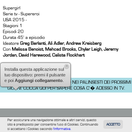
Supergirl
Serie tv - Supereroi
USA 2015 -
Stagioni 1
Episodi 20
Durata 45' a episodio
Ideatore
Greg Berlanti, Ali Adler, Andrew Kreisberg
Con
Melissa Benoist, Mehcad Brooks, Chyler Leigh, Jeremy
Jordan, David Harewood, Calista Flockhart
(dalla redazione Mediaset)
×
Installa questa applicazione sul
IL PROGRAMMA NON � PREVISTO NEI PALINSESTI DEI PROSSIMI
tuo dispositivo: premi il pulsante
GIORNI.
CLICCA QUI PER SAPERE COSA C'� ADESSO IN TV.
e poi
Aggiungi collegamento
.
Per assicurare una navigazione ottimale e altri servizi, questo
sito è predisposto per consentire l'uso di Cookies. Continuando
ACCETTO
TUTTI
FILM
INFORMAZIONE
ALTRE
si accettano i Cookies secondo
l'informativa.