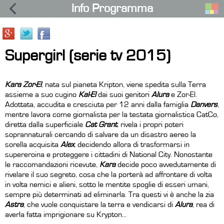
Info Programma
Supergirl (serie tv 2015)
Kara Zor-El
, nata sul pianeta Kripton, viene spedita sulla Terra
assieme a suo cugino
Kal-El
dai suoi genitori
Alura
e Zor-El.
Adottata, accudita e cresciuta per 12 anni dalla famiglia
Danvers
,
mentre lavora come giornalista per la testata giornalistica CatCo,
diretta dalla superficiale
Cat Grant
, rivela i propri poteri
soprannaturali cercando di salvare da un disastro aereo la
sorella acquisita
Alex
, decidendo allora di trasformarsi in
supereroina e proteggere i cittadini di National City. Nonostante
le raccomandazioni ricevute,
Kara
decide poco avvedutamente di
rivelare il suo segreto, cosa che la porterà ad affrontare di volta
in volta nemici e alieni, sotto le mentite spoglie di esseri umani,
sempre più determinati ad eliminarla. Tra questi vi è anche la zia
Astra
, che vuole conquistare la terra e vendicarsi di
Alura
, rea di
averla fatta imprigionare su Krypton...