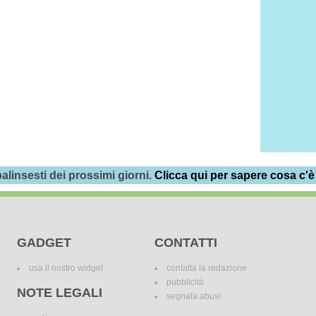
alinsesti dei prossimi giorni.
Clicca qui per sapere cosa c'è
GADGET
CONTATTI
usa il nostro widget
contatta la redazione
pubblicità
NOTE LEGALI
segnala abusi