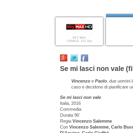
SKY MAX
CANALE: 312 Sky
Se mi lasci non vale (f
Vincenzo
e
Paolo
, due uomini 
caso e decidono di pianificare u
Se mi lasci non vale
Italia, 2016
Commedia
Durata 96'
Regia
Vincenzo Salemme
Con
Vincenzo Salemme, Carlo Bucci
D'Aquino, Carlo Giuffrè