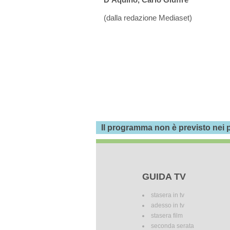
(dalla redazione Mediaset)
Il programma non è previsto nei p
GUIDA TV
stasera in tv
adesso in tv
stasera film
seconda serata