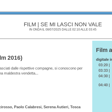
FILM | SE MI LASCI NON VALE
IN ONDA IL 08/07/2025 DALLE 02:10 ALLE 03:45
Film 
ilm 2016)
digitale 
03:20 |
lasciati dalle rispettive compagne, si conoscono per
03:33 |
na maldestra vendetta...
04:30 |
04:40 |
rosso, Paolo Calabresi, Serena Autieri, Tosca