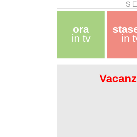
S
ora
stas
in tv
in t
Vacanze