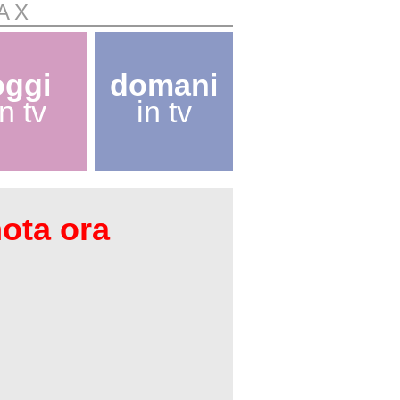
AX
oggi
domani
in tv
in tv
nota ora