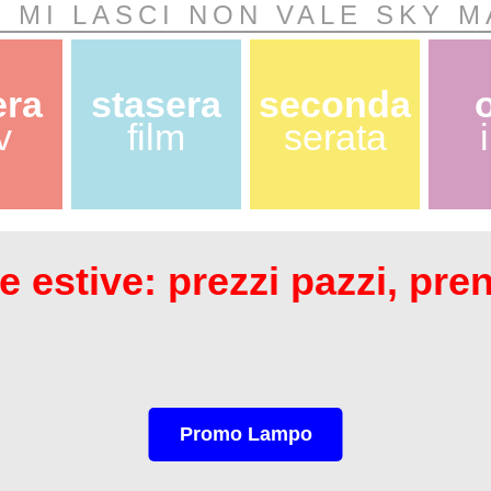
E MI LASCI NON VALE SKY M
era
stasera
seconda
v
film
serata
 estive: prezzi pazzi, pre
Promo Lampo