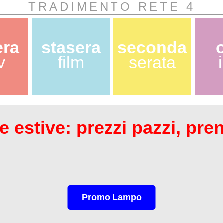
TRADIMENTO RETE 4
era
stasera
seconda
v
film
serata
 estive: prezzi pazzi, pre
Promo Lampo