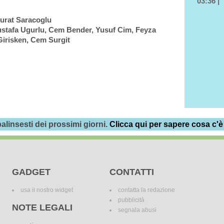
03:36 |
urat Saracoglu
ustafa Ugurlu, Cem Bender, Yusuf Cim, Feyza
Girisken, Cem Surgit
alinsesti dei prossimi giorni.
Clicca qui per sapere cosa c'è
GADGET
CONTATTI
usa il nostro widget
contatta la redazione
pubblicità
NOTE LEGALI
segnala abusi