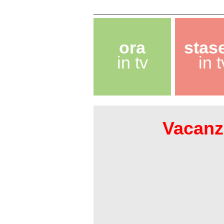
ora
stas
in tv
in t
Vacanze