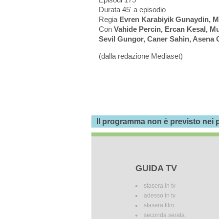
Durata 45' a episodio
Regia
Evren Karabiyik Gunaydin, M
Con
Vahide Percin, Ercan Kesal, M
Sevil Gungor, Caner Sahin, Asena 
(dalla redazione Mediaset)
Il programma non è previsto nei p
GUIDA TV
stasera in tv
adesso in tv
stasera film
seconda serata