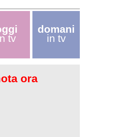
oggi
domani
in tv
in tv
nota ora