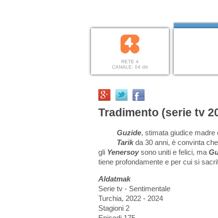
RETE 4
CANALE: 04 dtt
Tradimento (serie tv 2
Guzide
, stimata giudice madre 
Tarik
da 30 anni, è convinta che l
gli
Yenersoy
sono uniti e felici, ma
Gu
tiene profondamente e per cui si sacrif
Aldatmak
Serie tv - Sentimentale
Turchia, 2022 - 2024
Stagioni 2
Episodi 175