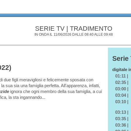
SERIE TV | TRADIMENTO
IN ONDA IL 11/06/2026 DALLE 08:40 ALLE 09:48
Serie
022)
digitale 
01:11 |
di due figli meravigliosi e felicemente sposata con
02:35 |
a sua sia una famiglia perfetta. All'apparenza, infatti,
03:00 |
zide
ignora che ogni membro della sua famiglia, a cui
03:04 |
ica, la sta ingannando...
03:10 |
03:13 |
03:35 |
03:36 |