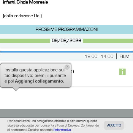
infanti, Cinzia Monreale
(dalla redazione Rai)
PROSSIME PROGRAMMAZIONI
09/08/2026
12:00 - 14:00
FILM
PIEDONE L'AFRICANO
×
CH: 24 dtt
Installa questa applicazione sul
tuo dispositivo: premi il pulsante
e poi
Aggiungi collegamento
.
Per assicurare una navigazione ottimale e altri servizi, questo
sito è predisposto per consentire l'uso di Cookies. Continuando
ACCETTO
TUTTI
FILM
INFORMAZIONE
ALTRE
si accettano i Cookies secondo
l'informativa.