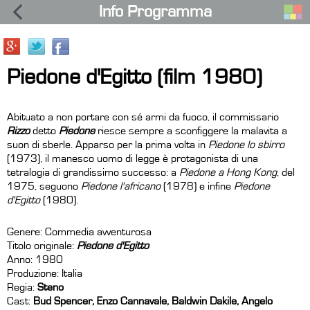
Info Programma
Piedone d'Egitto (film 1980)
Abituato a non portare con sé armi da fuoco, il commissario
Rizzo
detto
Piedone
riesce sempre a sconfiggere la malavita a
suon di sberle. Apparso per la prima volta in
Piedone lo sbirro
(1973), il manesco uomo di legge è protagonista di una
tetralogia di grandissimo successo: a
Piedone a Hong Kong
, del
1975, seguono
Piedone l'africano
(1978) e infine
Piedone
d'Egitto
(1980).
Genere: Commedia avventurosa
Titolo originale:
Piedone d'Egitto
Anno: 1980
Produzione: Italia
Regia:
Steno
Cast:
Bud Spencer, Enzo Cannavale, Baldwin Dakile, Angelo