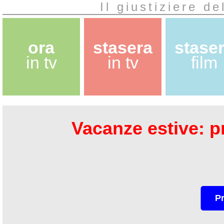
Il giustiziere de
ora
stasera
stase
in tv
in tv
film
Vacanze estive: pr
P