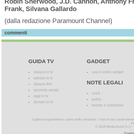
Robin Sherwood, J.D. Cannon, Anthony F
Frank, Silvana Gallardo
(dalla redazione Paramount Channel)
commenti
GUIDA TV
GADGET
stasera in tv
usa il nostro widget
adesso in tv
NOTE LEGALI
stasera film
seconda serata
cos'è
oggi in tv
policy
domani in tv
termini e condizioni
I palinsesti potrebbero subire delle variazioni. I marchi dei canali tele
in
© 2018 Media Asset S.r.l. - T
Powere