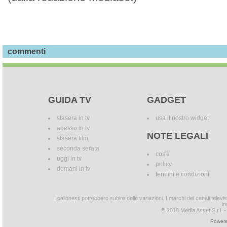
commenti
GUIDA TV
GADGET
stasera in tv
usa il nostro widget
adesso in tv
NOTE LEGALI
stasera film
seconda serata
cos'è
oggi in tv
policy
domani in tv
termini e condizioni
I palinsesti potrebbero subire delle variazioni. I marchi dei canali tele
in
© 2018 Media Asset S.r.l. - T
Powere