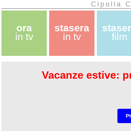
Cipolla C
ora
stasera
stase
in tv
in tv
film
Vacanze estive: pr
P