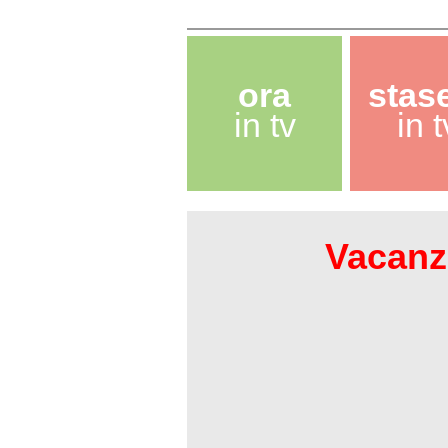
ora
stas
in tv
in t
Vacanze