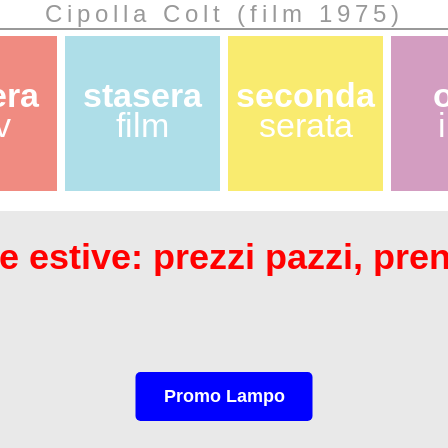
Cipolla Colt (film 1975)
era
stasera
seconda
v
film
serata
 estive: prezzi pazzi, pre
Promo Lampo