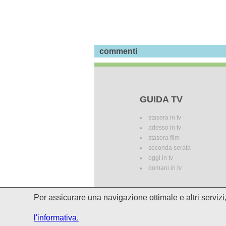
commenti
GUIDA TV
stasera in tv
adesso in tv
stasera film
seconda serata
oggi in tv
domani in tv
Per assicurare una navigazione ottimale e altri serviz
I palinsesti potrebbero subire del
l'informativa.