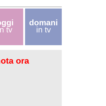
oggi
domani
in tv
in tv
nota ora