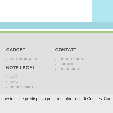
GADGET
CONTATTI
usa il nostro widget
contatta la redazione
pubblicità
NOTE LEGALI
segnala abusi
cos'è
policy
termini e condizioni
i, questo sito è predisposto per consentire l'uso di Cookies. C
le variazioni. I marchi dei canali televisivi appartengono ai legittimi proprietari. Le informazi
incomplete e/o errate.
© 2018 Media Asset S.r.l. - Tutti i diritti riservati. - P.I./C.F: 11305210012
Powered by