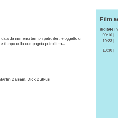
Film a
digitale i
09:10 |
data da immensi territori petroliferi, è oggetto di
10:23 |
e il capo della compagnia petrolifera...
10:30 |
Martin Balsam, Dick Butkus