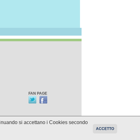
FAN PAGE
ontinuando si accettano i Cookies secondo
oni sui programmi potrebbero essere
ACCETTO