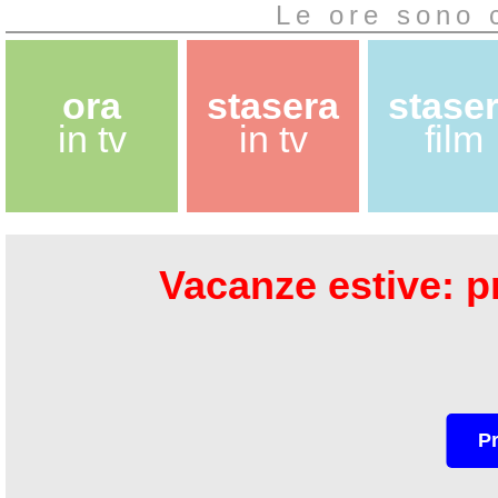
Le ore sono 
ora
stasera
stase
in tv
in tv
film
Vacanze estive: pr
P