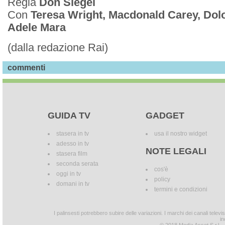
Regia
Don Siegel
Con
Teresa Wright, Macdonald Carey, Dol
Adele Mara
(dalla redazione Rai)
commenti
GUIDA TV
GADGET
stasera in tv
usa il nostro widget
adesso in tv
NOTE LEGALI
stasera film
seconda serata
cos'è
oggi in tv
policy
domani in tv
termini e condizioni
I palinsesti potrebbero subire delle variazioni. I marchi dei canali tele
in