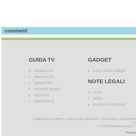
commenti
GUIDA TV
GADGET
stasera in tv
usa il nostro widget
adesso in tv
NOTE LEGALI
stasera film
seconda serata
cos'è
oggi in tv
policy
domani in tv
termini e condizioni
I palinsesti potrebbero subire delle variazioni. I marchi dei canali tele
in
© 2018 Media Asset S.r.l. - T
Powere