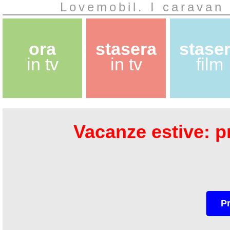
Lovemobil. I caravan 
ora
stasera
stase
in tv
in tv
film
Vacanze estive: pr
P