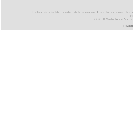
I palinsesti potrebbero subire delle variazioni. I marchi dei canali tele
in
© 2018 Media Asset S.r.l. - T
Powere