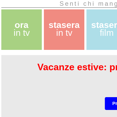
Senti chi mang
ora
stasera
stase
in tv
in tv
film
Vacanze estive: pr
P