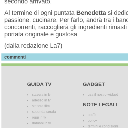
secondo arrivato.
Al termine di ogni puntata
Benedetta
si dedi
passione, cucinare. Per farlo, andrà tra i ban
concorrenti, raccoglierà gli ingredienti rimast
portata originale e gustosa.
(dalla redazione La7)
commenti
GUIDA TV
GADGET
stasera in tv
usa il nostro widget
adesso in tv
NOTE LEGALI
stasera film
seconda serata
cos'è
oggi in tv
policy
domani in tv
termini e condizioni