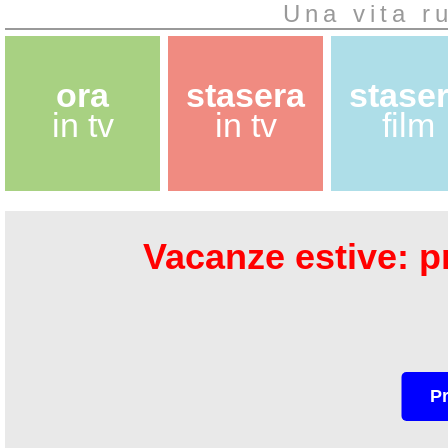
Una vita r
ora
stasera
stase
in tv
in tv
film
Vacanze estive: pr
P