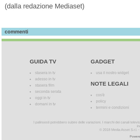
(dalla redazione Mediaset)
commenti
GUIDA TV
GADGET
stasera in tv
usa il nostro widget
adesso in tv
NOTE LEGALI
stasera film
seconda serata
cos'è
oggi in tv
policy
domani in tv
termini e condizioni
I palinsesti potrebbero subire delle variazioni. I marchi dei canali tele
in
© 2018 Media Asset S.r.l. - T
Powere