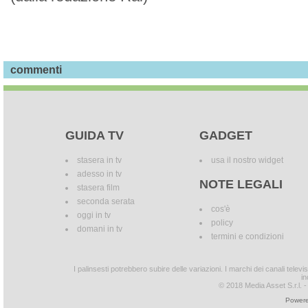
commenti
GUIDA TV
GADGET
stasera in tv
usa il nostro widget
adesso in tv
NOTE LEGALI
stasera film
seconda serata
cos'è
oggi in tv
policy
domani in tv
termini e condizioni
I palinsesti potrebbero subire delle variazioni. I marchi dei canali tele
in
© 2018 Media Asset S.r.l. - T
Powere