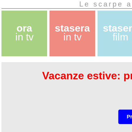
Le scarpe a
ora
stasera
stase
in tv
in tv
film
Vacanze estive: pr
P