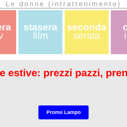
Le donne (intrattenimento)
era
stasera
seconda
v
film
serata
 estive: prezzi pazzi, pre
Promo Lampo