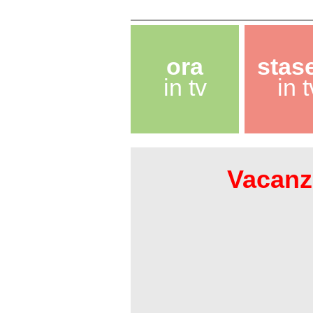
ora
stas
in tv
in t
Vacanze