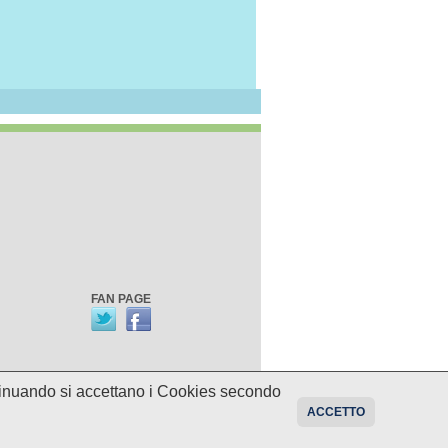
FAN PAGE
ontinuando si accettano i Cookies secondo
oni sui programmi potrebbero essere
ACCETTO