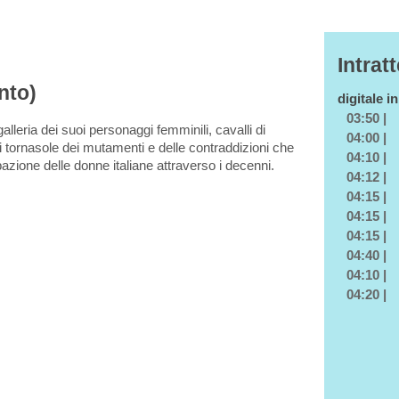
Intrat
nto)
digitale i
03:50 |
alleria dei suoi personaggi femminili, cavalli di
04:00 |
di tornasole dei mutamenti e delle contraddizioni che
04:10 |
azione delle donne italiane attraverso i decenni.
04:12 |
04:15 |
04:15 |
04:15 |
04:40 |
04:10 |
04:20 |