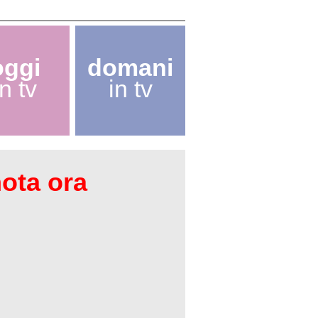
oggi
domani
in tv
in tv
nota ora