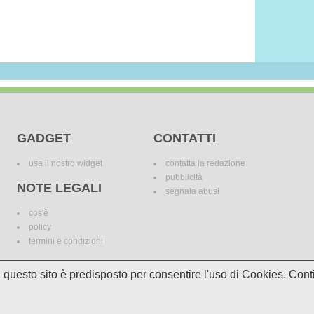
GADGET
CONTATTI
usa il nostro widget
contatta la redazione
pubblicità
NOTE LEGALI
segnala abusi
cos'è
policy
termini e condizioni
i, questo sito è predisposto per consentire l'uso di Cookies. C
le variazioni. I marchi dei canali televisivi appartengono ai legittimi proprietari. Le informazi
incomplete e/o errate.
© 2018 Media Asset S.r.l. - Tutti i diritti riservati. - P.I./C.F: 11305210012
Powered by