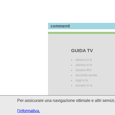
commenti
GUIDA TV
stasera in tv
adesso in tv
stasera film
seconda serata
oggi in tv
domani in tv
Per assicurare una navigazione ottimale e altri serviz
I palinsesti potrebbero subire del
l'informativa.