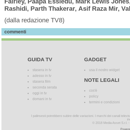
Fairley, Paapa Essiedu, Mark Lewis Jones
Rashidi, Parth Thakerar, Asif Raza Mir, V
(dalla redazione TV8)
commenti
GUIDA TV
GADGET
stasera in tv
usa il nostro widget
adesso in tv
NOTE LEGALI
stasera film
seconda serata
cos'è
oggi in tv
policy
domani in tv
termini e condizioni
I palinsesti potrebbero subire delle variazioni. I marchi dei canali tele
in
© 2018 Media Asset S.r.l. - T
Powere