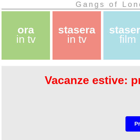
Gangs of Lon
ora
stasera
stase
in tv
in tv
film
Vacanze estive: pr
P