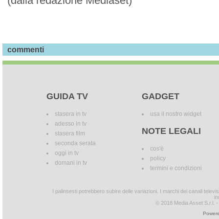
(dalla redazione Mediaset)
commenti
GUIDA TV
GADGET
stasera in tv
usa il nostro widget
adesso in tv
NOTE LEGALI
stasera film
seconda serata
cos'è
oggi in tv
policy
domani in tv
termini e condizioni
I palinsesti potrebbero subire delle variazioni. I marchi dei canali tele
in
© 2018 Media Asset S.r.l. - T
Powere