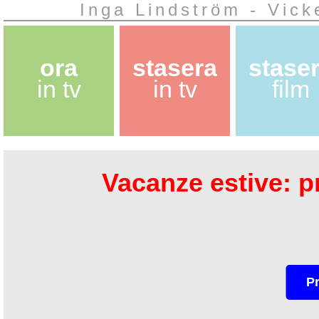
Inga Lindström - Vick
ora
stasera
stase
in tv
in tv
film
Vacanze estive: pr
P