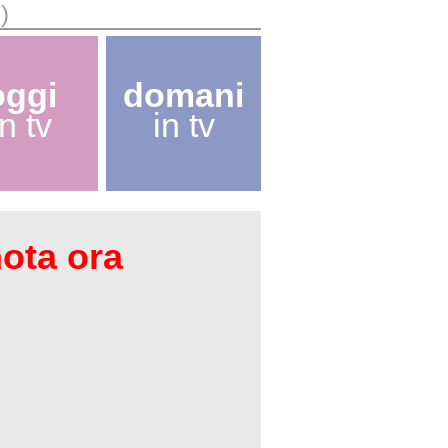
)
oggi
domani
in tv
in tv
nota ora