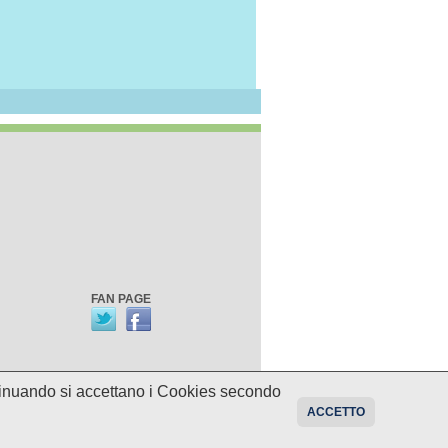
FAN PAGE
ontinuando si accettano i Cookies secondo
oni sui programmi potrebbero essere
ACCETTO