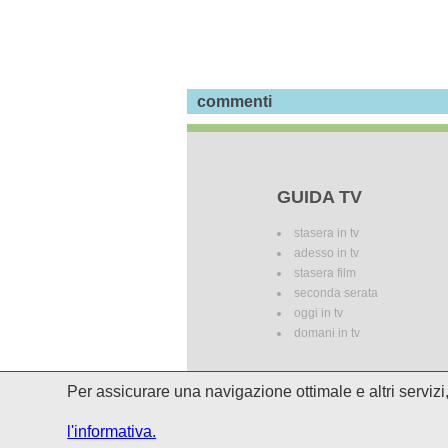
commenti
GUIDA TV
stasera in tv
adesso in tv
stasera film
seconda serata
oggi in tv
domani in tv
Per assicurare una navigazione ottimale e altri serviz
I palinsesti potrebbero subire del
l'informativa.