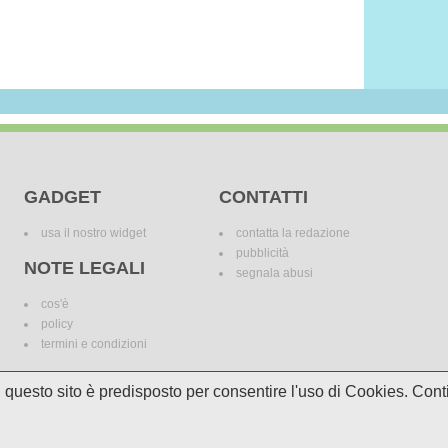
GADGET
CONTATTI
usa il nostro widget
contatta la redazione
pubblicità
NOTE LEGALI
segnala abusi
cos'è
policy
termini e condizioni
i, questo sito è predisposto per consentire l'uso di Cookies. C
le variazioni. I marchi dei canali televisivi appartengono ai legittimi proprietari. Le informazi
incomplete e/o errate.
© 2018 Media Asset S.r.l. - Tutti i diritti riservati. - P.I./C.F: 11305210012
Powered by