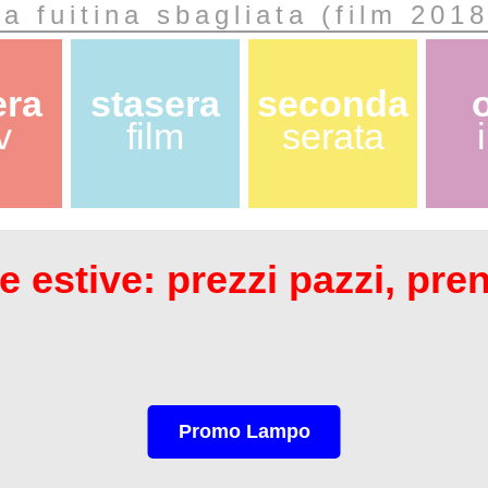
La fuitina sbagliata (film 2018
era
stasera
seconda
v
film
serata
 estive: prezzi pazzi, pre
Promo Lampo