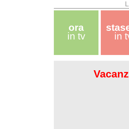
ora
stas
in tv
in t
Vacanze