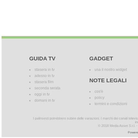
GUIDA TV
GADGET
stasera in tv
usa il nostro widget
adesso in tv
NOTE LEGALI
stasera film
seconda serata
cos'è
oggi in tv
policy
domani in tv
termini e condizioni
I palinsesti potrebbero subire delle variazioni. I marchi dei canali tele
in
© 2018 Media Asset S.r.l. - T
Powere