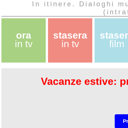
In itinere. Dialoghi m
(intr
ora
stasera
stase
in tv
in tv
film
Vacanze estive: pr
P