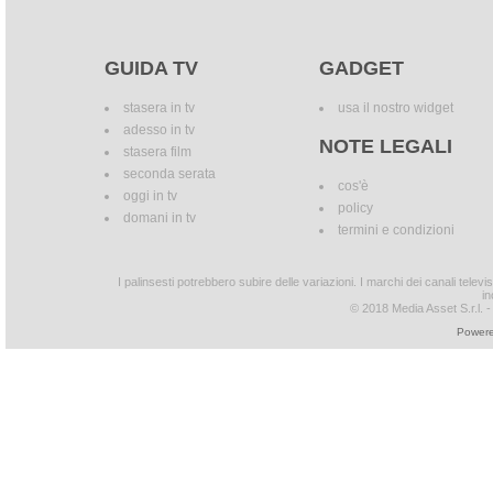
GUIDA TV
GADGET
stasera in tv
usa il nostro widget
adesso in tv
NOTE LEGALI
stasera film
seconda serata
cos'è
oggi in tv
policy
domani in tv
termini e condizioni
I palinsesti potrebbero subire delle variazioni. I marchi dei canali tele
in
© 2018 Media Asset S.r.l. - T
Powere