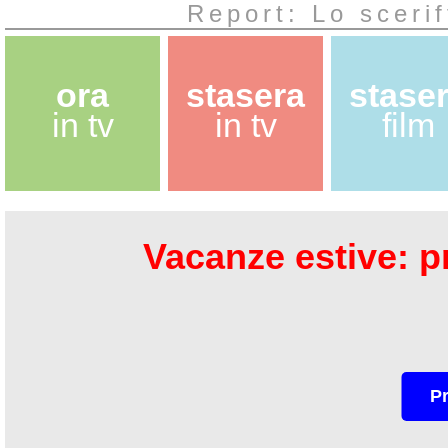
Report: Lo scerif
ora
stasera
stase
in tv
in tv
film
Vacanze estive: pr
P