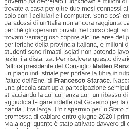
governo ha decretato il lockdown e milioni di 
trovate a casa per oltre due mesi connessi a
solo con i cellulari e i computer. Sono così eme
paradossi di un'Italia non ancora raggiunta d
perché gli operatori privati, nel corso degli 
trovato vantaggioso coprire alcune aree del p
periferiche della provincia italiana, e milioni d
studenti sono rimasti isolati non potendo lavo
lezioni a distanza. Per risolvere questo divar
l'allora presidente del Consiglio
Matteo Renz
un piano industriale per portare la fibra in tutt
l'aiuto dell'Enel di
Francesco Starace
. Nasc
una piccola start up a partecipazione semipu
stracciando la concorrenza con un ribasso di
aggiudica le gare indette dal Governo per la d
banda ultra larga. Un risparmio per lo Stato d
promessa di cablare entro giugno 2020 i primi
Ma a oggi quanto è stato attivato davvero di 