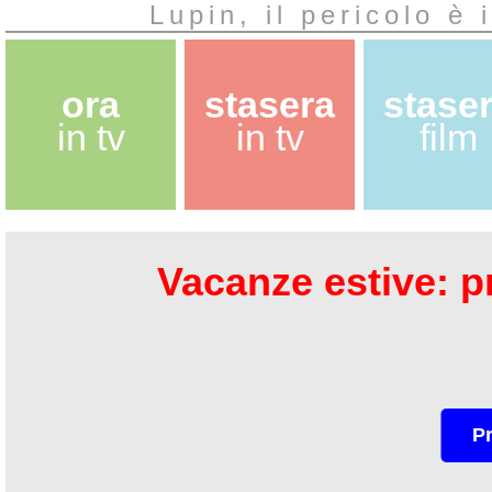
Lupin, il pericolo è 
ora
stasera
stase
in tv
in tv
film
Vacanze estive: pr
P