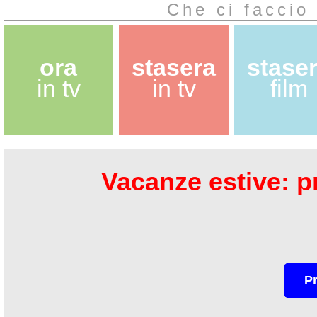
Che ci faccio 
ora
stasera
stase
in tv
in tv
film
Vacanze estive: pr
P