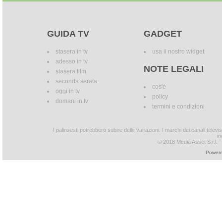
GUIDA TV
GADGET
stasera in tv
usa il nostro widget
adesso in tv
NOTE LEGALI
stasera film
seconda serata
cos'è
oggi in tv
policy
domani in tv
termini e condizioni
I palinsesti potrebbero subire delle variazioni. I marchi dei canali tele
in
© 2018 Media Asset S.r.l. - T
Powere