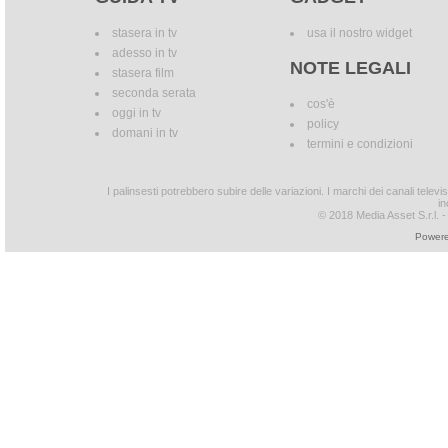
stasera in tv
usa il nostro widget
adesso in tv
NOTE LEGALI
stasera film
seconda serata
cos'è
oggi in tv
policy
domani in tv
termini e condizioni
I palinsesti potrebbero subire delle variazioni. I marchi dei canali tele
in
© 2018 Media Asset S.r.l. - T
Powere