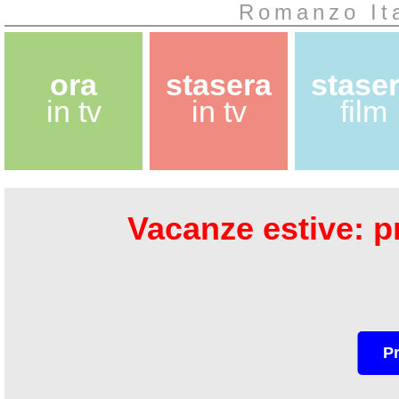
Romanzo It
ora
stasera
stase
in tv
in tv
film
Vacanze estive: pr
P