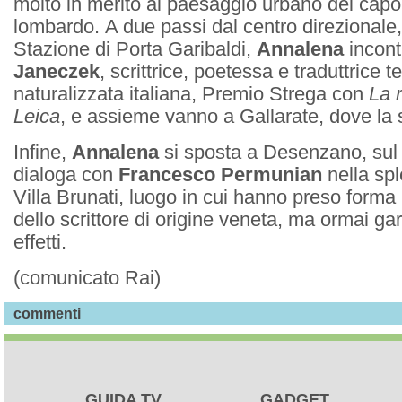
molto in merito al paesaggio urbano del cap
lombardo. A due passi dal centro direzionale,
Stazione di Porta Garibaldi,
Annalena
incon
Janeczek
, scrittrice, poetessa e traduttrice 
naturalizzata italiana, Premio Strega con
La 
Leica
, e assieme vanno a Gallarate, dove la sc
Infine,
Annalena
si sposta a Desenzano, sul
dialoga con
Francesco Permunian
nella spl
Villa Brunati, luogo in cui hanno preso forma i 
dello scrittore di origine veneta, ma ormai gar
effetti.
(comunicato Rai)
commenti
GUIDA TV
GADGET