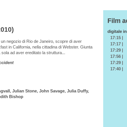
Film a
2010)
digitale i
17:15 |
un negozio di Rio de Janeiro, scopre di aver
17:17 |
ast in California, nella cittadina di Webster. Giunta
17:29 |
sola ad aver ereditato la struttura...
17:56 |
17:29 |
ccident
17:40 |
gvall, Julian Stone, John Savage, Julia Duffy,
edith Bishop