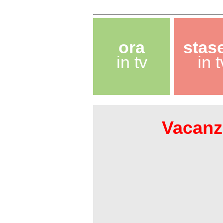
ora
stas
in tv
in t
Vacanze