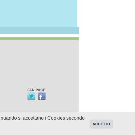
FAN PAGE
ontinuando si accettano i Cookies secondo
oni sui programmi potrebbero essere
ACCETTO