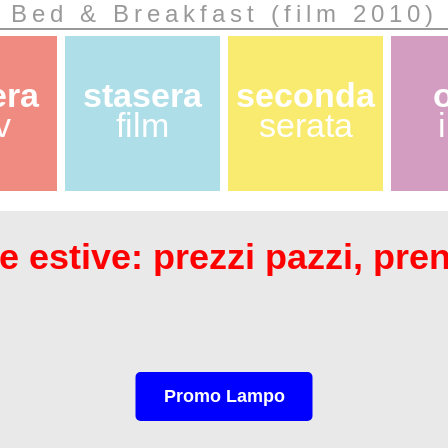
Bed & Breakfast (film 2010)
era
stasera
seconda
v
film
serata
 estive: prezzi pazzi, pre
Promo Lampo