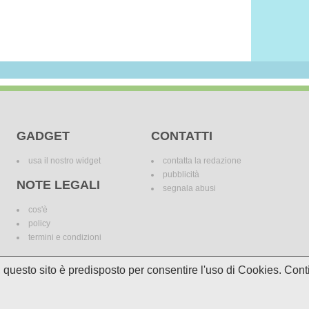
GADGET
CONTATTI
usa il nostro widget
contatta la redazione
pubblicità
NOTE LEGALI
segnala abusi
cos'è
policy
termini e condizioni
i, questo sito è predisposto per consentire l'uso di Cookies. C
le variazioni. I marchi dei canali televisivi appartengono ai legittimi proprietari. Le informazi
incomplete e/o errate.
© 2018 Media Asset S.r.l. - Tutti i diritti riservati. - P.I./C.F: 11305210012
Powered by