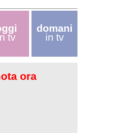
oggi
domani
in tv
in tv
nota ora