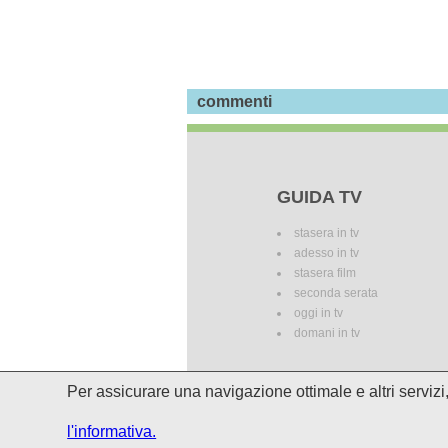
commenti
GUIDA TV
stasera in tv
adesso in tv
stasera film
seconda serata
oggi in tv
domani in tv
Per assicurare una navigazione ottimale e altri serviz
I palinsesti potrebbero subire del
l'informativa.