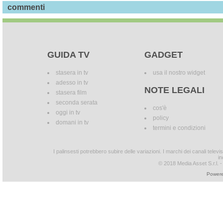
commenti
GUIDA TV
GADGET
stasera in tv
usa il nostro widget
adesso in tv
NOTE LEGALI
stasera film
seconda serata
cos'è
oggi in tv
policy
domani in tv
termini e condizioni
I palinsesti potrebbero subire delle variazioni. I marchi dei canali tele
in
© 2018 Media Asset S.r.l. - T
Powere