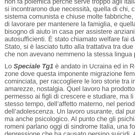
non fa polemica perché serve troppo agli itali
si incontrarono due necessità, quella di chi, c
sistema comunista e chiuse molte fabbriche,
di lavorare per mantenere la famiglia, e quell
bisogno di aiuto in casa per assistere anzian
autosufficienti. È stato chiamato welfare fai d
Stato, si è lasciato tutto alla trattativa tra du
che non avevano nemmeno la stessa lingua p
Lo
Speciale Tg1
è andato in Ucraina ed in R
zone dove questa imponente migrazione fem
cominciata, per raccogliere le loro storie tra i
amarezze, nostalgia. Quel lavoro ha prodotto
permesso ai figli di crescere e studiare, ma li 
stesso tempo, dell’affetto materno, nel period
dell’adolescenza. Un lavoro usurante, dal punt
ma anche psicologico. Al punto che gli psichia
romeni parlano oggi di sindrome Italia, una f
depressione che ha causato persino suicidi. 