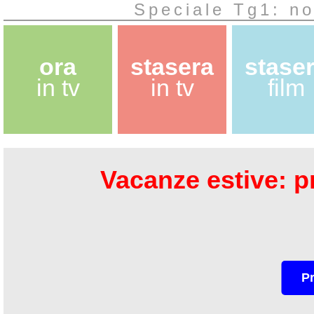
Speciale Tg1: n
ora
stasera
stase
in tv
in tv
film
Vacanze estive: pr
P