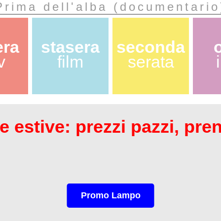
Prima dell'alba (documentario
era
stasera
seconda
v
film
serata
 estive: prezzi pazzi, pre
Promo Lampo