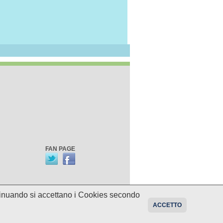
FAN PAGE
ontinuando si accettano i Cookies secondo
oni sui programmi potrebbero essere
ACCETTO