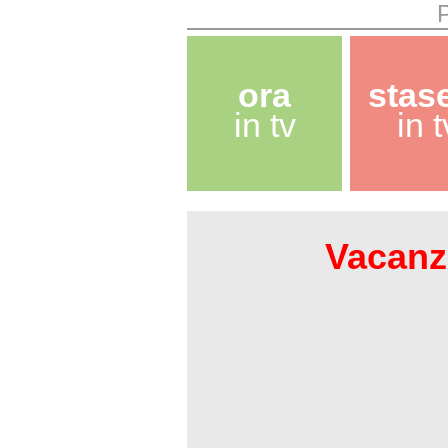
ora
stas
in tv
in t
Vacanze