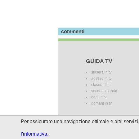
commenti
GUIDA TV
stasera in tv
adesso in tv
stasera film
seconda serata
oggi in tv
domani in tv
Per assicurare una navigazione ottimale e altri serviz
I palinsesti potrebbero subire del
l'informativa.