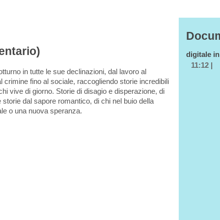
Docum
entario)
digitale i
11:12 |
tturno in tutte le sue declinazioni, dal lavoro al
 crimine fino al sociale, raccogliendo storie incredibili
i vive di giorno. Storie di disagio e disperazione, di
storie dal sapore romantico, di chi nel buio della
eale o una nuova speranza.