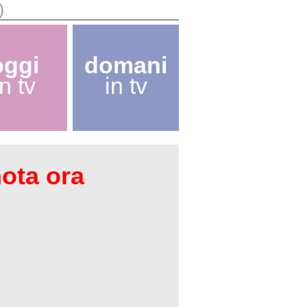
)
oggi
domani
in tv
in tv
nota ora