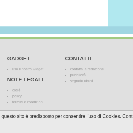
GADGET
CONTATTI
usa il nostro widget
contatta la redazione
pubblicità
NOTE LEGALI
segnala abusi
cos'è
policy
termini e condizioni
i, questo sito è predisposto per consentire l'uso di Cookies. C
le variazioni. I marchi dei canali televisivi appartengono ai legittimi proprietari. Le informazi
incomplete e/o errate.
© 2018 Media Asset S.r.l. - Tutti i diritti riservati. - P.I./C.F: 11305210012
Powered by