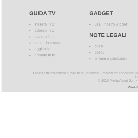
GUIDA TV
GADGET
stasera in tv
usa il nostro widget
adesso in tv
NOTE LEGALI
stasera film
seconda serata
cos'è
oggi in tv
policy
domani in tv
termini e condizioni
I palinsesti potrebbero subire delle variazioni. I marchi dei canali tele
in
© 2018 Media Asset S.r.l. - T
Powere