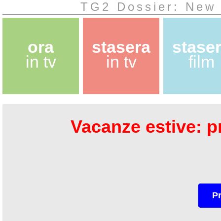
TG2 Dossier: New 
ora
stasera
stase
in tv
in tv
film
Vacanze estive: pr
P