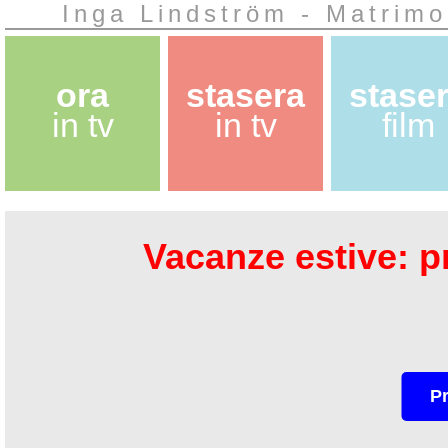
Inga Lindström - Matrimo
ora
stasera
stase
in tv
in tv
film
Vacanze estive: pr
P