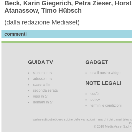
Beck, Karin Giegerich, Petra Zieser, Horst
Atanassow, Timo Hübsch
(dalla redazione Mediaset)
commenti
GUIDA TV
GADGET
stasera in tv
usa il nostro widget
adesso in tv
NOTE LEGALI
stasera film
seconda serata
cos'è
oggi in tv
policy
domani in tv
termini e condizioni
I palinsesti potrebbero subire delle variazioni. I marchi dei canali tele
in
© 2018 Media Asset S.r.l. - T