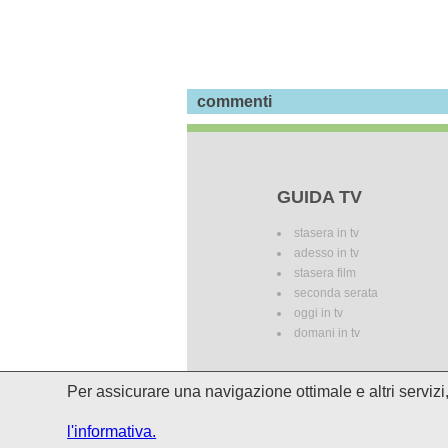
commenti
GUIDA TV
stasera in tv
adesso in tv
stasera film
seconda serata
oggi in tv
domani in tv
Per assicurare una navigazione ottimale e altri serviz
I palinsesti potrebbero subire del
l'informativa.