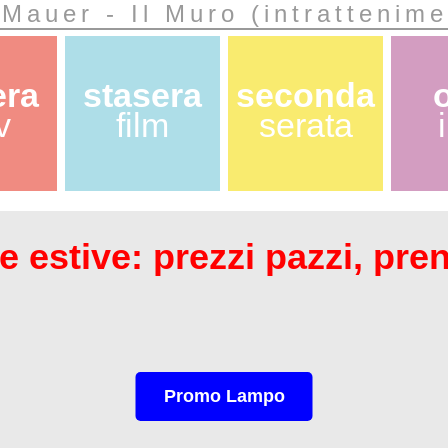
 Mauer - Il Muro (intrattenime
era
stasera
seconda
v
film
serata
 estive: prezzi pazzi, pre
Promo Lampo