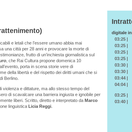
Intrat
trattenimento)
digitale i
03:25 |
licabili e letali che l’essere umano abbia mai
03:25 |
sa una città per 28 anni e provocare la morte di
03:25 |
stimonianze, frutto di un’inchiesta giornalistica sul
03:25 |
uro
, che Rai Cultura propone domenica 10
03:30 |
ll’evento, porta in scena storie vere di
03:30 |
 della libertà e del rispetto dei diritti umani che si
03:44 |
di Berlino.
04:04 |
di violenza e dittature, ma allo stesso tempo del
sero di scavalcare una barriera ingiusta e ignobile per
03:25 |
mente liberi. Scritto, diretto e interpretato da
Marco
03:40 |
ione linguistica
Licia Reggi
.