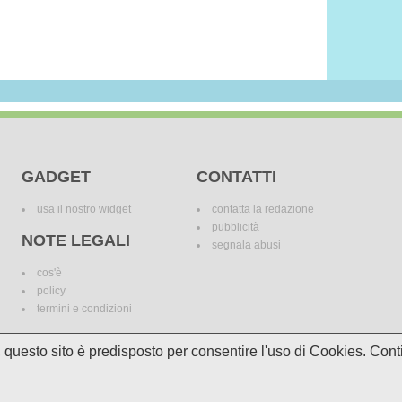
GADGET
CONTATTI
usa il nostro widget
contatta la redazione
pubblicità
NOTE LEGALI
segnala abusi
cos'è
policy
termini e condizioni
i, questo sito è predisposto per consentire l'uso di Cookies. C
le variazioni. I marchi dei canali televisivi appartengono ai legittimi proprietari. Le informazi
incomplete e/o errate.
© 2018 Media Asset S.r.l. - Tutti i diritti riservati. - P.I./C.F: 11305210012
Powered by