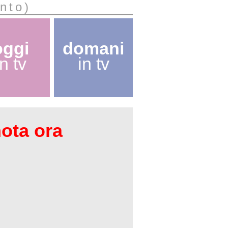
nto)
oggi
domani
in tv
in tv
nota ora