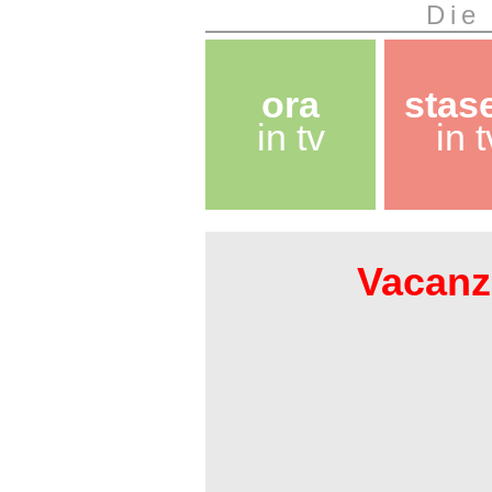
Die
ora
stas
in tv
in t
Vacanze