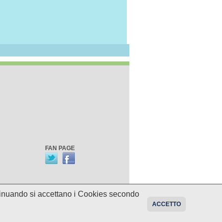
FAN PAGE
ontinuando si accettano i Cookies secondo
oni sui programmi potrebbero essere
ACCETTO