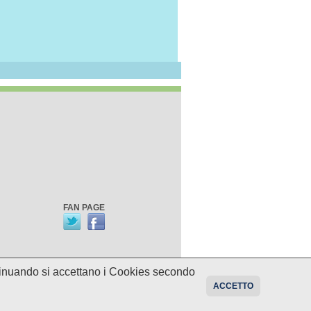
FAN PAGE
ontinuando si accettano i Cookies secondo
oni sui programmi potrebbero essere
ACCETTO