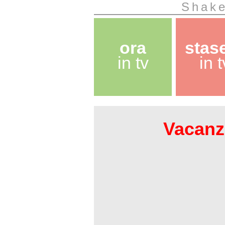
Shake
ora
stas
in tv
in t
Vacanze