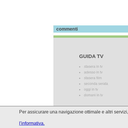
commenti
GUIDA TV
stasera in tv
adesso in tv
stasera film
seconda serata
oggi in tv
domani in tv
Per assicurare una navigazione ottimale e altri serviz
I palinsesti potrebbero subire del
l'informativa.