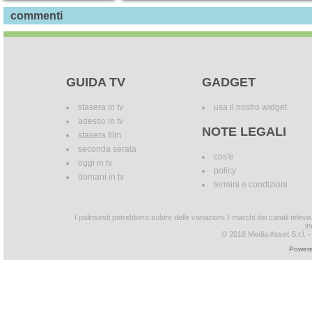
commenti
GUIDA TV
GADGET
stasera in tv
usa il nostro widget
adesso in tv
NOTE LEGALI
stasera film
seconda serata
cos'è
oggi in tv
policy
domani in tv
termini e condizioni
I palinsesti potrebbero subire delle variazioni. I marchi dei canali tele
in
© 2018 Media Asset S.r.l. - T
Powere