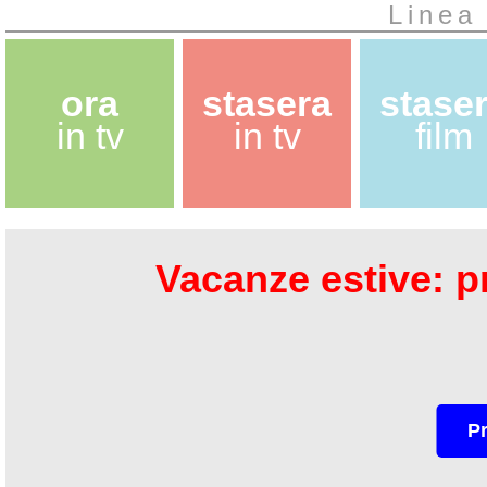
Linea
ora
stasera
stase
in tv
in tv
film
Vacanze estive: pr
P