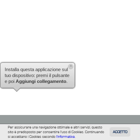
×
Installa questa applicazione sul
tuo dispositivo: premi il pulsante
e poi
Aggiungi collegamento
.
Per assicurare una navigazione ottimale e altri servizi, questo
sito è predisposto per consentire l'uso di Cookies. Continuando
ACCETTO
TUTTI
FILM
INFORMAZIONE
ALTRE
si accettano i Cookies secondo
l'informativa.