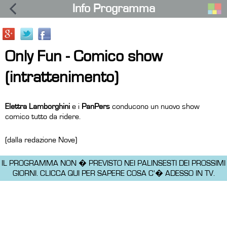
Info Programma
Only Fun - Comico show
(intrattenimento)
Elettra Lamborghini
e i
PanPers
conducono un nuovo show
comico tutto da ridere.
(dalla redazione Nove)
IL PROGRAMMA NON � PREVISTO NEI PALINSESTI DEI PROSSIMI
GIORNI.
CLICCA QUI PER SAPERE COSA C'� ADESSO IN TV.