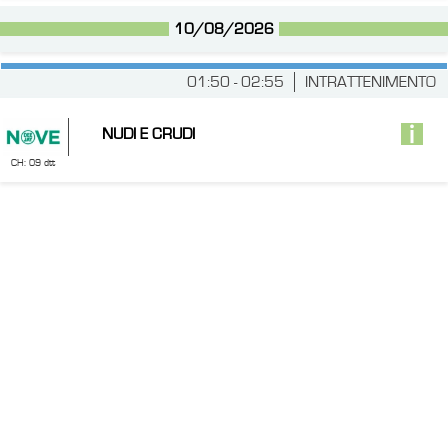
10/08/2026
01:50 - 02:55
INTRATTENIMENTO
NUDI E CRUDI
CH: 09 dtt