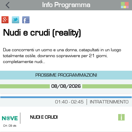
Info Programma
Nudi e crudi (reality)
Due concorrenti un uomo e una donna, catapultati in un luogo
totalmente ostile, dovranno sopravvivere per 21 giorni,
completamente nudi...
PROSSIME PROGRAMMAZIONI
08/08/2026
01:40 - 02:45
INTRATTENIMENTO
NUDI E CRUDI
CH: 09 dtt