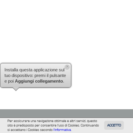
×
Installa questa applicazione sul
tuo dispositivo: premi il pulsante
e poi
Aggiungi collegamento
.
Per assicurare una navigazione ottimale e altri servizi, questo
sito è predisposto per consentire l'uso di Cookies. Continuando
ACCETTO
TUTTI
FILM
INFORMAZIONE
ALTRE
si accettano i Cookies secondo
l'informativa.